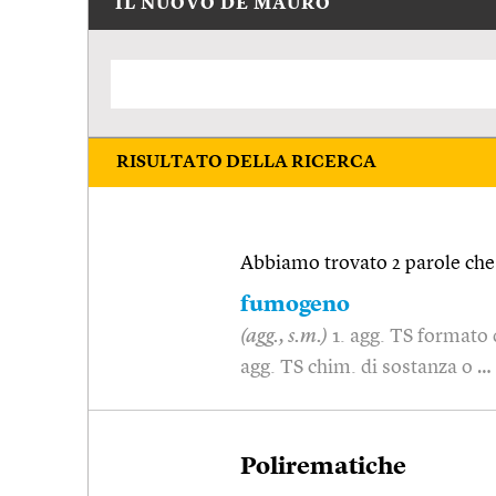
IL NUOVO DE MAURO
RISULTATO DELLA RICERCA
Abbiamo trovato 2 parole che 
fumogeno
(agg., s.m.)
1. agg. TS formato
agg. TS chim. di sostanza o …
Polirematiche