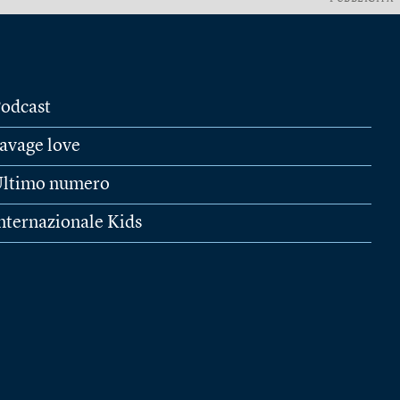
odcast
avage love
ltimo numero
nternazionale Kids