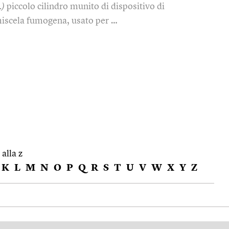
.)
piccolo cilindro munito di dispositivo di
iscela fumogena, usato per …
 alla z
K
L
M
N
O
P
Q
R
S
T
U
V
W
X
Y
Z