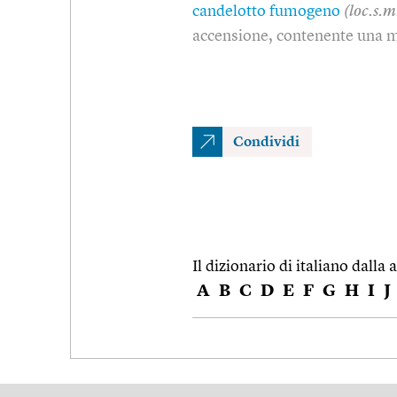
candelotto fumogeno
(loc.s.m
accensione, contenente una m
Condividi
Il dizionario di italiano dalla a
A
B
C
D
E
F
G
H
I
J