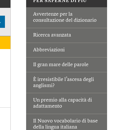
PER SAPERNE DI PIÙ
Avvertenze per la
consultazione del dizionario
A
Ricerca avanzata
Abbreviazioni
Il gran mare delle parole
È irresistibile l’ascesa degli
anglismi?
Un premio alla capacità di
adattamento
Il Nuovo vocabolario di base
della lingua italiana