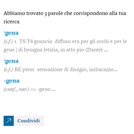
Abbiamo trovato 3 parole che corrispondono alla tua
ricerca.
1
gena
(s.f.)
1. TS TS guancia: diffuso era per gli occhi e per le
gene | di benigna letizia, in atto pio (Dante) …
2
gena
(s.f.)
RE piem. sensazione di disagio, imbarazzo…
-gena
(conf., var.)
=> -geno.…
Condividi