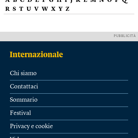
A
B
C
D
E
F
G
H
I
J
K
L
M
N
O
P
Q
R
S
T
U
V
W
X
Y
Z
PUBBLICITÀ
Chi siamo
Contattaci
Sommario
Festival
Privacy e cookie