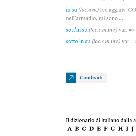
in su
(loc.avv.)
loc.agg.inv. CO 
nell'armadio, mi sono …
sott'in su
(loc.s.m.inv.)
var. =>
sotto in su
(loc.s.m.inv.)
var. =
Condividi
Il dizionario di italiano dalla a
A
B
C
D
E
F
G
H
I
J