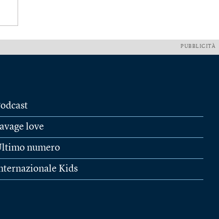
PUBBLICITÀ
odcast
avage love
ltimo numero
nternazionale Kids