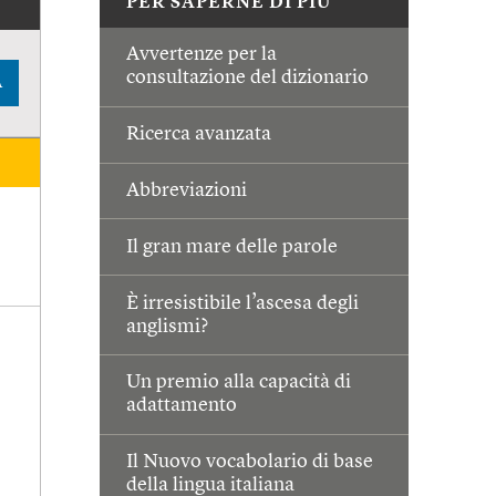
PER SAPERNE DI PIÙ
Avvertenze per la
consultazione del dizionario
A
Ricerca avanzata
Abbreviazioni
Il gran mare delle parole
È irresistibile l’ascesa degli
anglismi?
Un premio alla capacità di
adattamento
Il Nuovo vocabolario di base
della lingua italiana