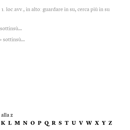
1. loc.avv., in alto: guardare in su, cerca più in su
 sottinsù…
> sottinsù…
 alla z
K
L
M
N
O
P
Q
R
S
T
U
V
W
X
Y
Z