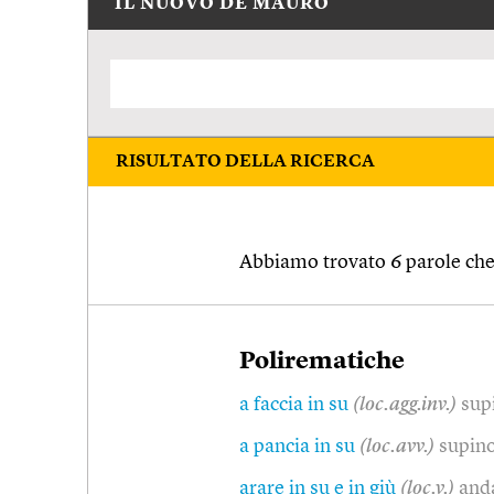
IL NUOVO DE MAURO
RISULTATO DELLA RICERCA
Abbiamo trovato 6 parole che 
Polirematiche
a faccia in su
(loc.agg.inv.)
supi
a pancia in su
(loc.avv.)
supino
arare in su e in giù
(loc.v.)
anda