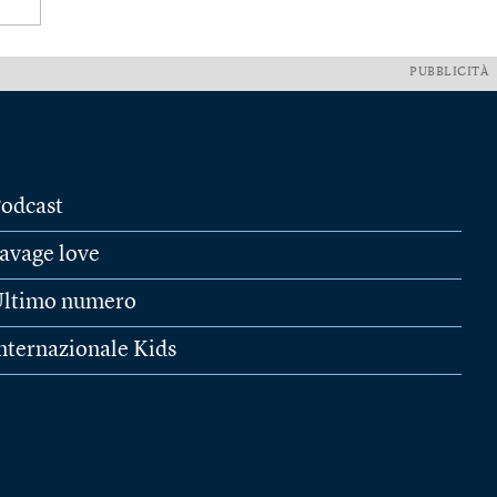
PUBBLICITÀ
odcast
avage love
ltimo numero
nternazionale Kids