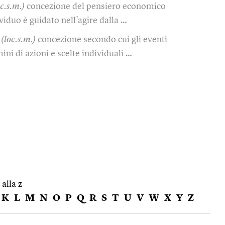
oc.s.m.)
concezione del pensiero economico
viduo è guidato nell'agire dalla …
(loc.s.m.)
concezione secondo cui gli eventi
ini di azioni e scelte individuali …
 alla z
K
L
M
N
O
P
Q
R
S
T
U
V
W
X
Y
Z