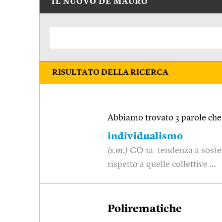
IL NUOVO DE MAURO
RISULTATO DELLA RICERCA
Abbiamo trovato 3 parole che 
individualismo
(s.m.)
CO 1a. tendenza a sosten
rispetto a quelle collettive …
Polirematiche