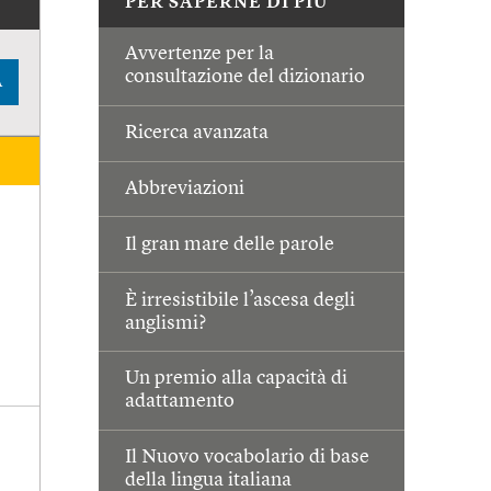
PER SAPERNE DI PIÙ
Avvertenze per la
consultazione del dizionario
A
Ricerca avanzata
Abbreviazioni
Il gran mare delle parole
È irresistibile l’ascesa degli
anglismi?
Un premio alla capacità di
adattamento
Il Nuovo vocabolario di base
della lingua italiana