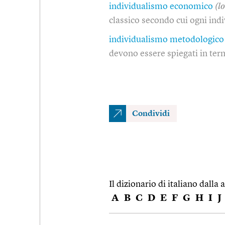
individualismo economico
(l
classico secondo cui ogni indi
individualismo metodologico
devono essere spiegati in term
Condividi
Il dizionario di italiano dalla a
A
B
C
D
E
F
G
H
I
J