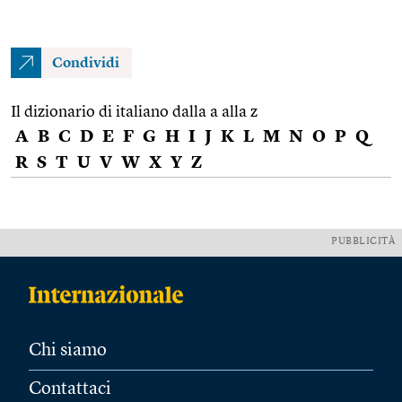
Condividi
Il dizionario di italiano dalla a alla z
A
B
C
D
E
F
G
H
I
J
K
L
M
N
O
P
Q
R
S
T
U
V
W
X
Y
Z
PUBBLICITÀ
Chi siamo
Contattaci