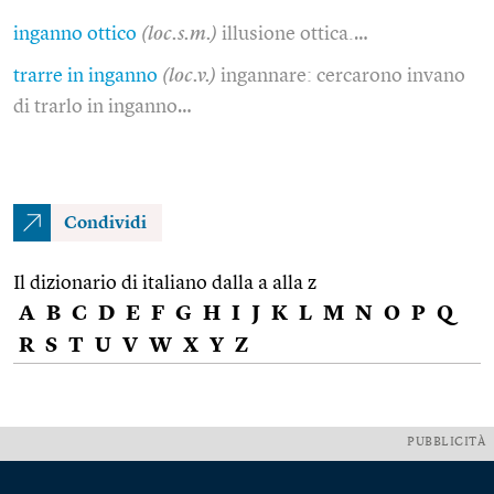
inganno ottico
(loc.s.m.)
illusione ottica.…
trarre in inganno
(loc.v.)
ingannare: cercarono invano
di trarlo in inganno…
Condividi
Il dizionario di italiano dalla a alla z
A
B
C
D
E
F
G
H
I
J
K
L
M
N
O
P
Q
R
S
T
U
V
W
X
Y
Z
PUBBLICITÀ