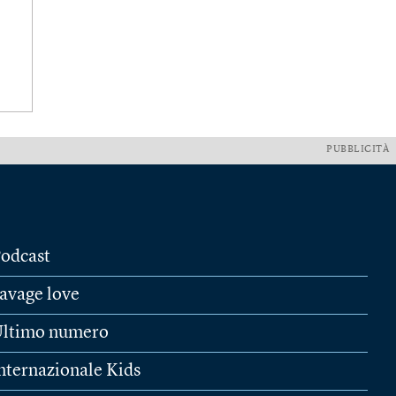
PUBBLICITÀ
odcast
avage love
ltimo numero
nternazionale Kids