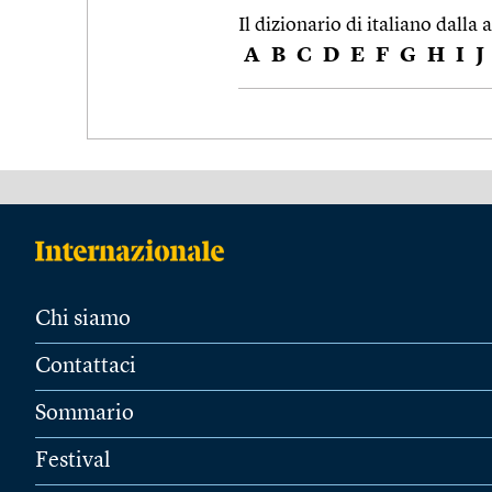
Il dizionario di italiano dalla a
A
B
C
D
E
F
G
H
I
J
Chi siamo
Contattaci
Sommario
Festival