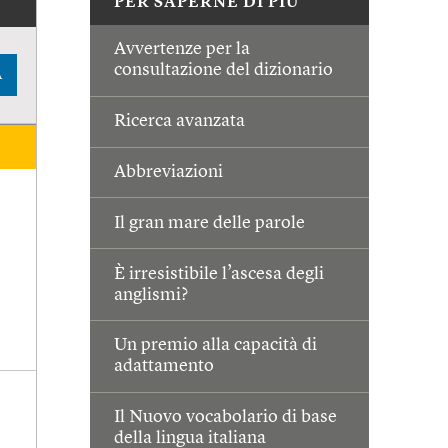
PER SAPERNE DI PIÙ
Avvertenze per la
consultazione del dizionario
A
Ricerca avanzata
Abbreviazioni
Il gran mare delle parole
È irresistibile l’ascesa degli
anglismi?
Un premio alla capacità di
adattamento
Il Nuovo vocabolario di base
della lingua italiana