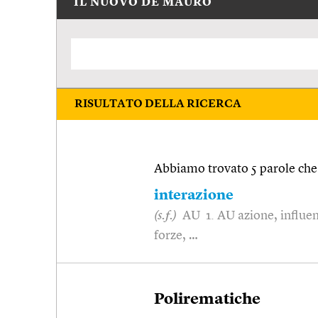
IL NUOVO DE MAURO
RISULTATO DELLA RICERCA
Abbiamo trovato 5 parole che 
interazione
(s.f.)
AU 1. AU azione, influen
forze, …
Polirematiche