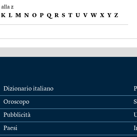
 alla z
K
L
M
N
O
P
Q
R
S
T
U
V
W
X
Y
Z
Dizionario italiano
P
Oroscopo
S
Pubblicità
U
Paesi
I