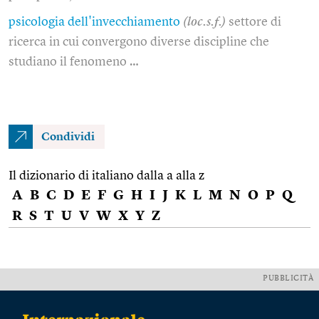
psicologia dell'invecchiamento
(loc.s.f.)
settore di
ricerca in cui convergono diverse discipline che
studiano il fenomeno …
Condividi
Il dizionario di italiano dalla a alla z
A
B
C
D
E
F
G
H
I
J
K
L
M
N
O
P
Q
R
S
T
U
V
W
X
Y
Z
PUBBLICITÀ