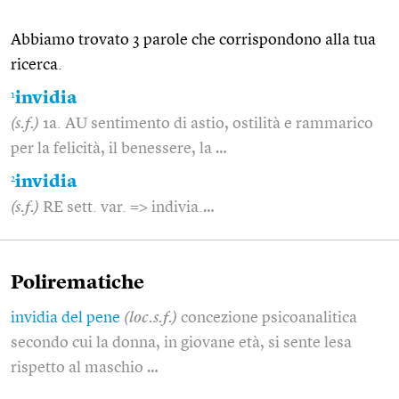
Abbiamo trovato 3 parole che corrispondono alla tua
ricerca.
1
invidia
(s.f.)
1a. AU sentimento di astio, ostilità e rammarico
per la felicità, il benessere, la …
2
invidia
(s.f.)
RE sett. var. => indivia.…
Polirematiche
invidia del pene
(loc.s.f.)
concezione psicoanalitica
secondo cui la donna, in giovane età, si sente lesa
rispetto al maschio …