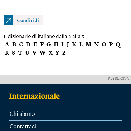
Condividi
Il dizionario di italiano dalla a alla z
A
B
C
D
E
F
G
H
I
J
K
L
M
N
O
P
Q
R
S
T
U
V
W
X
Y
Z
PUBBLICITÀ
Chi siamo
Contattaci