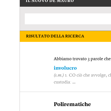
IL NUOVO DE MAURO
RISULTATO DELLA RICERCA
Abbiamo trovato 3 parole che 
involucro
(s.m.)
1. CO ciò che avvolge, c
custodia: …
Polirematiche