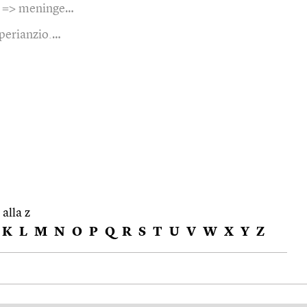
=> meninge…
perianzio.…
 alla z
K
L
M
N
O
P
Q
R
S
T
U
V
W
X
Y
Z