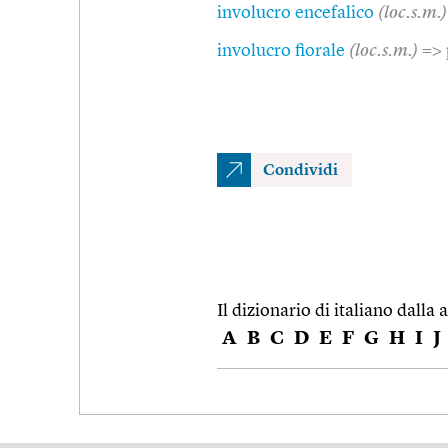
involucro encefalico
(loc.s.m.)
involucro fiorale
(loc.s.m.)
=> 
Condividi
Il dizionario di italiano dalla a
A
B
C
D
E
F
G
H
I
J