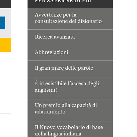
PER SAPERNE DI PIÙ
Avvertenze per la
consultazione del dizionario
A
Ricerca avanzata
Abbreviazioni
Il gran mare delle parole
È irresistibile l’ascesa degli
anglismi?
Un premio alla capacità di
adattamento
Il Nuovo vocabolario di base
della lingua italiana