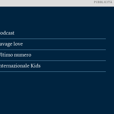
PUBBLICITÀ
odcast
avage love
ltimo numero
nternazionale Kids