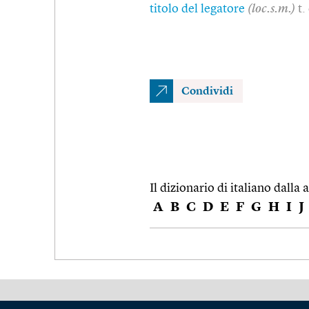
titolo del legatore
(loc.s.m.)
t.
Condividi
Il dizionario di italiano dalla a
A
B
C
D
E
F
G
H
I
J