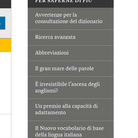
PER SAPERNE DI PIÙ
Avvertenze per la
consultazione del dizionario
A
Ricerca avanzata
Abbreviazioni
Il gran mare delle parole
È irresistibile l’ascesa degli
anglismi?
Un premio alla capacità di
adattamento
Il Nuovo vocabolario di base
della lingua italiana