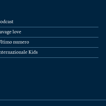
odcast
avage love
ltimo numero
nternazionale Kids