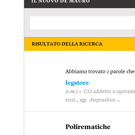
IL NUOVO DE MAURO
RISULTATO DELLA RICERCA
Abbiamo trovato 2 parole che 
legatore
(s.m.)
1. CO addetto a operazion
tecn., agr. dispositivo …
Polirematiche