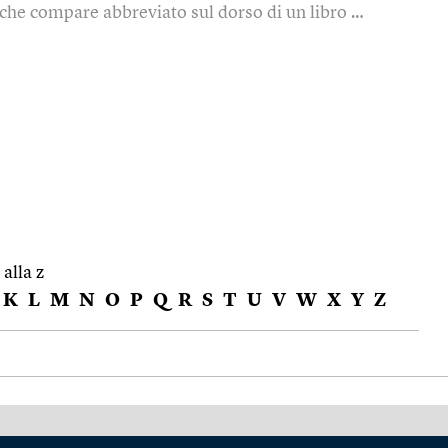
 che compare abbreviato sul dorso di un libro …
 alla z
K
L
M
N
O
P
Q
R
S
T
U
V
W
X
Y
Z