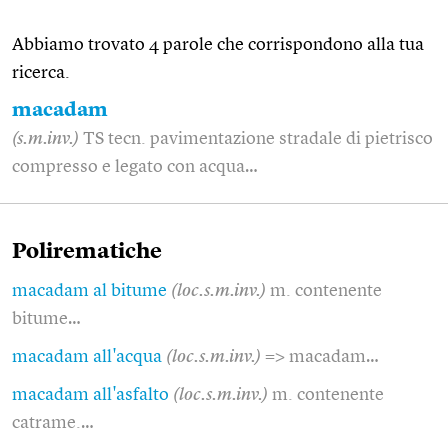
Abbiamo trovato 4 parole che corrispondono alla tua
ricerca.
macadam
(s.m.inv.)
TS tecn. pavimentazione stradale di pietrisco
compresso e legato con acqua…
Polirematiche
macadam al bitume
(loc.s.m.inv.)
m. contenente
bitume…
macadam all'acqua
(loc.s.m.inv.)
=> macadam…
macadam all'asfalto
(loc.s.m.inv.)
m. contenente
catrame.…