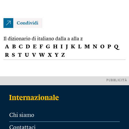
Condividi
Il dizionario di italiano dalla a alla z
A
B
C
D
E
F
G
H
I
J
K
L
M
N
O
P
Q
R
S
T
U
V
W
X
Y
Z
PUBBLICITÀ
Chi siamo
Contattaci