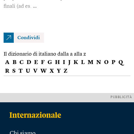
finali (ad es. …
Condividi
Il dizionario di italiano dalla a alla z
A
B
C
D
E
F
G
H
I
J
K
L
M
N
O
P
Q
R
S
T
U
V
W
X
Y
Z
PUBBLICITÀ
Chi siamo