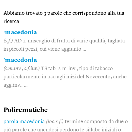
Abbiamo trovato 3 parole che corrispondono alla tua
ricerca.
1
macedonia
(s.f.)
AD 1. miscuglio di frutta di varie qualità, tagliata
in piccoli pezzi, cui viene aggiunto …
2
macedonia
(s.m.inv., s.f.inv.)
TS tab. s.m.inv., tipo di tabacco
particolarmente in uso agli inizi del Novecento; anche
agg.inv.: …
Polirematiche
parola macedonia
(loc.s.f.)
termine composto da due o
più parole che unendosi perdono le sillabe iniziali o