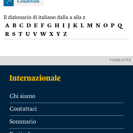
Condividi
Il dizionario di italiano dalla a alla z
A
B
C
D
E
F
G
H
I
J
K
L
M
N
O
P
Q
R
S
T
U
V
W
X
Y
Z
PUBBLICITÀ
Chi siamo
Contattaci
Sommario