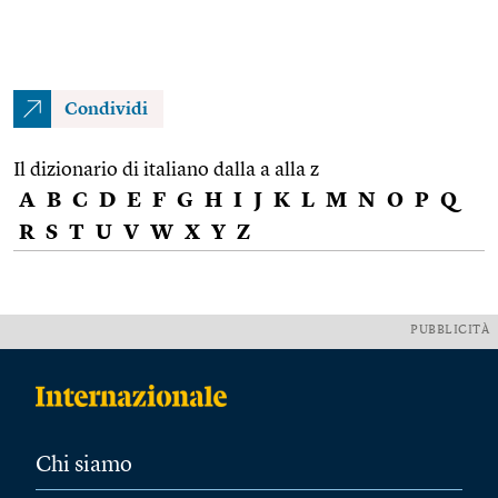
Condividi
Il dizionario di italiano dalla a alla z
A
B
C
D
E
F
G
H
I
J
K
L
M
N
O
P
Q
R
S
T
U
V
W
X
Y
Z
PUBBLICITÀ
Chi siamo