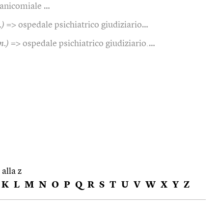
anicomiale …
.)
=> ospedale psichiatrico giudiziario…
m.)
=> ospedale psichiatrico giudiziario.…
 alla z
K
L
M
N
O
P
Q
R
S
T
U
V
W
X
Y
Z