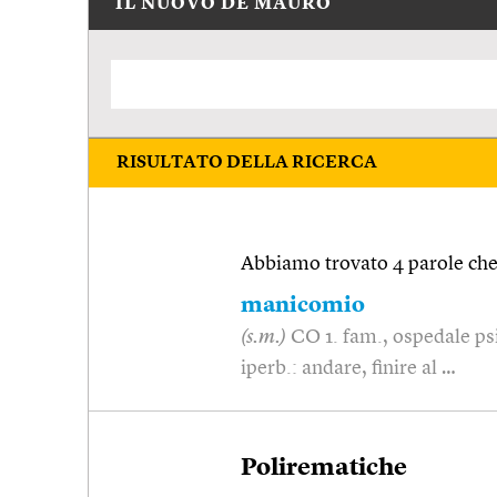
IL NUOVO DE MAURO
RISULTATO DELLA RICERCA
Abbiamo trovato 4 parole che 
manicomio
(s.m.)
CO 1. fam., ospedale psi
iperb.: andare, finire al …
Polirematiche