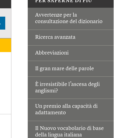
PER SAPERNE DI PIÙ
Avvertenze per la
consultazione del dizionario
A
Ricerca avanzata
Abbreviazioni
Il gran mare delle parole
È irresistibile l’ascesa degli
anglismi?
Un premio alla capacità di
adattamento
Il Nuovo vocabolario di base
della lingua italiana