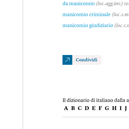
da manicomio
(loc.agg.inv.)
m
manicomio criminale
(loc.s.m
manicomio giudiziario
(loc.s.
Condividi
Il dizionario di italiano dalla a
A
B
C
D
E
F
G
H
I
J