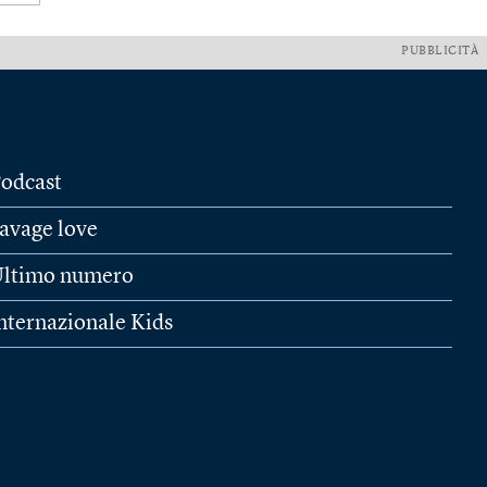
PUBBLICITÀ
odcast
avage love
ltimo numero
nternazionale Kids