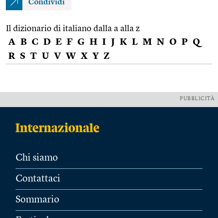
Condividi
Il dizionario di italiano dalla a alla z
A
B
C
D
E
F
G
H
I
J
K
L
M
N
O
P
Q
R
S
T
U
V
W
X
Y
Z
PUBBLICITÀ
Chi siamo
Contattaci
Sommario