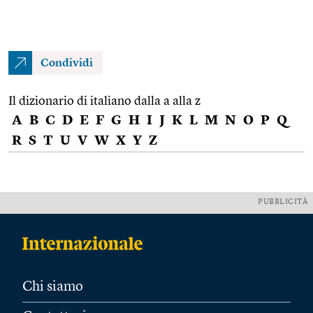
Condividi
Il dizionario di italiano dalla a alla z
A
B
C
D
E
F
G
H
I
J
K
L
M
N
O
P
Q
R
S
T
U
V
W
X
Y
Z
PUBBLICITÀ
Chi siamo