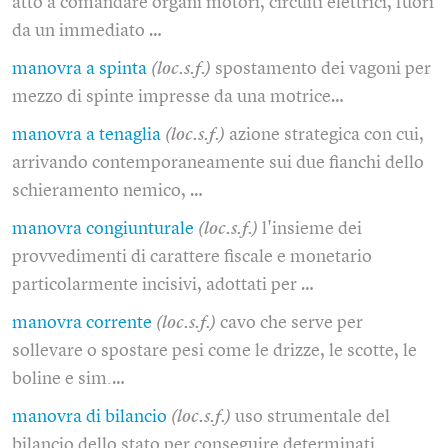
atto a comandare organi motori, circuiti elettrici, fuori
da un immediato …
manovra a spinta
(loc.s.f.)
spostamento dei vagoni per
mezzo di spinte impresse da una motrice…
manovra a tenaglia
(loc.s.f.)
azione strategica con cui,
arrivando contemporaneamente sui due fianchi dello
schieramento nemico, …
manovra congiunturale
(loc.s.f.)
l'insieme dei
provvedimenti di carattere fiscale e monetario
particolarmente incisivi, adottati per …
manovra corrente
(loc.s.f.)
cavo che serve per
sollevare o spostare pesi come le drizze, le scotte, le
boline e sim.…
manovra di bilancio
(loc.s.f.)
uso strumentale del
bilancio dello stato per conseguire determinati