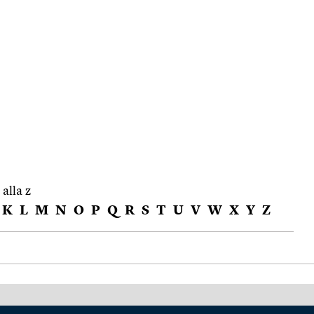
 alla z
K
L
M
N
O
P
Q
R
S
T
U
V
W
X
Y
Z