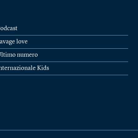
odcast
avage love
ltimo numero
nternazionale Kids