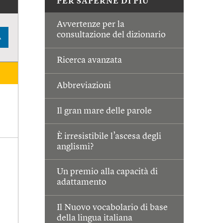
PER SAPERNE DI PIÙ
Avvertenze per la
consultazione del dizionario
A
Ricerca avanzata
Abbreviazioni
Il gran mare delle parole
È irresistibile l’ascesa degli
anglismi?
Un premio alla capacità di
adattamento
Il Nuovo vocabolario di base
della lingua italiana