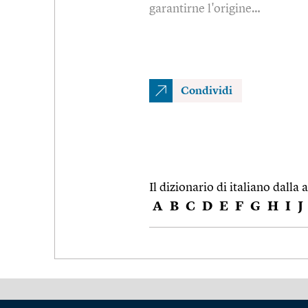
garantirne l'origine…
Condividi
Il dizionario di italiano dalla a
A
B
C
D
E
F
G
H
I
J