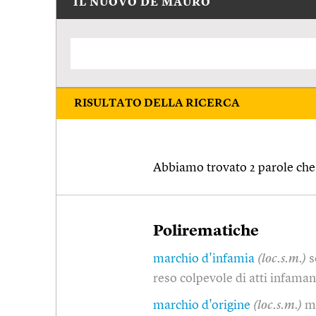
IL NUOVO DE MAURO
RISULTATO DELLA RICERCA
Abbiamo trovato 2 parole che 
Polirematiche
marchio d'infamia
(loc.s.m.)
s
reso colpevole di atti infama
marchio d'origine
(loc.s.m.)
m.