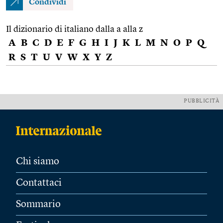
Condividi
Il dizionario di italiano dalla a alla z
A
B
C
D
E
F
G
H
I
J
K
L
M
N
O
P
Q
R
S
T
U
V
W
X
Y
Z
PUBBLICITÀ
Chi siamo
Contattaci
Sommario