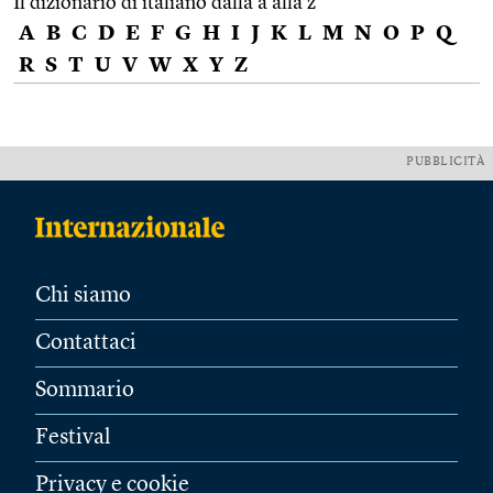
Il dizionario di italiano dalla a alla z
A
B
C
D
E
F
G
H
I
J
K
L
M
N
O
P
Q
R
S
T
U
V
W
X
Y
Z
PUBBLICITÀ
Chi siamo
Contattaci
Sommario
Festival
Privacy e cookie