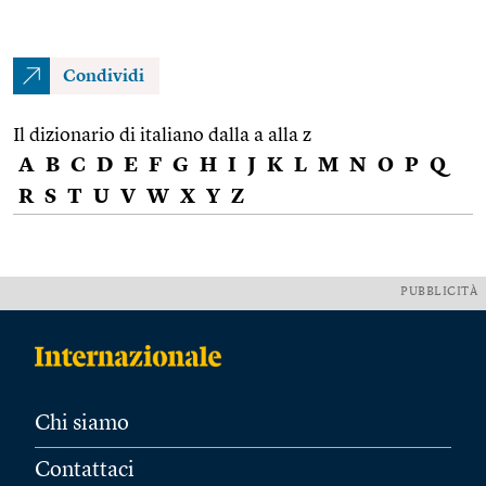
Condividi
Il dizionario di italiano dalla a alla z
A
B
C
D
E
F
G
H
I
J
K
L
M
N
O
P
Q
R
S
T
U
V
W
X
Y
Z
PUBBLICITÀ
Chi siamo
Contattaci