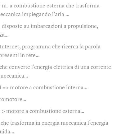
)
m. a combustione esterna che trasforma
meccanica impiegando l'aria …
 disposto su imbarcazioni a propulsione,
nza…
 Internet, programma che ricerca la parola
 presenti in rete…
che converte l'energia elettrica di una corrente
a meccanica…
)
=> motore a combustione interna…
eromotore…
=> motore a combustione esterna…
 che trasforma in energia meccanica l'energia
quida…