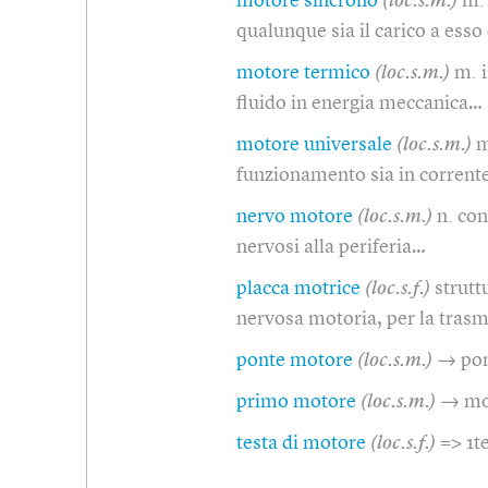
motore sincrono
(loc.s.m.)
m. 
qualunque sia il carico a esso
motore termico
(loc.s.m.)
m. i
fluido in energia meccanica…
motore universale
(loc.s.m.)
m
funzionamento sia in corrente
nervo motore
(loc.s.m.)
n. con
nervosi alla periferia…
placca motrice
(loc.s.f.)
strutt
nervosa motoria, per la tras
ponte motore
(loc.s.m.)
→ pon
primo motore
(loc.s.m.)
→ mo
testa di motore
(loc.s.f.)
=> 1t