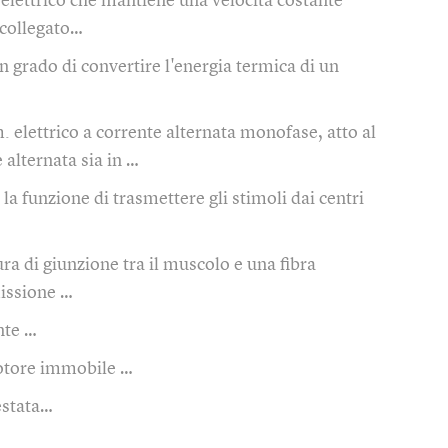
elettrico che mantiene una velocità costante
 collegato…
n grado di convertire l'energia termica di un
. elettrico a corrente alternata monofase, atto al
 alternata sia in …
 la funzione di trasmettere gli stimoli dai centri
ura di giunzione tra il muscolo e una fibra
missione …
te …
tore immobile …
estata…