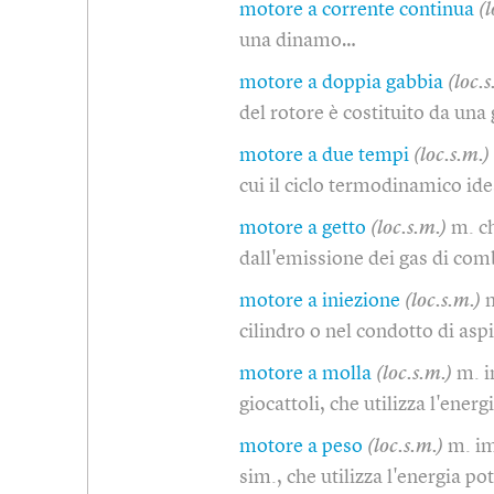
motore a corrente continua
(l
una dinamo…
motore a doppia gabbia
(loc.s
del rotore è costituito da una
motore a due tempi
(loc.s.m.)
cui il ciclo termodinamico ide
motore a getto
(loc.s.m.)
m. c
dall'emissione dei gas di co
motore a iniezione
(loc.s.m.)
m
cilindro o nel condotto di as
motore a molla
(loc.s.m.)
m. i
giocattoli, che utilizza l'ener
motore a peso
(loc.s.m.)
m. im
sim., che utilizza l'energia po