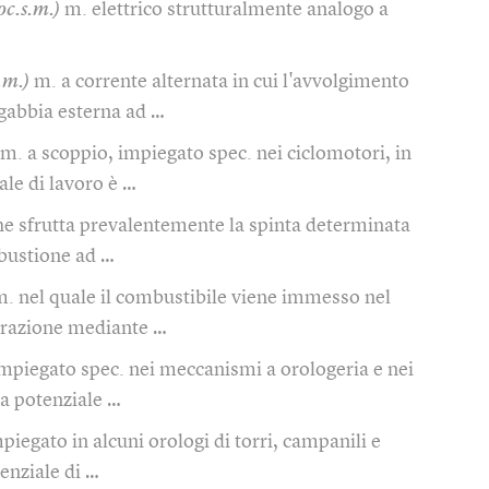
oc.s.m.)
m. elettrico strutturalmente analogo a
.m.)
m. a corrente alternata in cui l'avvolgimento
 gabbia esterna ad …
m. a scoppio, impiegato spec. nei ciclomotori, in
ale di lavoro è …
he sfrutta prevalentemente la spinta determinata
mbustione ad …
. nel quale il combustibile viene immesso nel
pirazione mediante …
mpiegato spec. nei meccanismi a orologeria e nei
gia potenziale …
piegato in alcuni orologi di torri, campanili e
tenziale di …