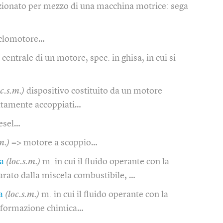
zionato per mezzo di una macchina motrice: sega
iclomotore…
 centrale di un motore, spec. in ghisa, in cui si
oc.s.m.)
dispositivo costituito da un motore
ettamente accoppiati…
esel…
m.)
=> motore a scoppio…
a
(loc.s.m.)
m. in cui il fluido operante con la
rato dalla miscela combustibile, …
a
(loc.s.m.)
m. in cui il fluido operante con la
sformazione chimica…