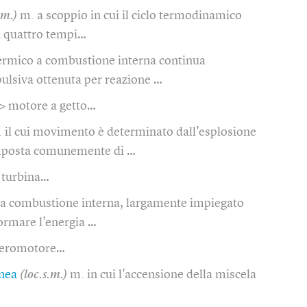
.m.)
m. a scoppio in cui il ciclo termodinamico
in quattro tempi…
ermico a combustione interna continua
ulsiva ottenuta per reazione …
> motore a getto…
 il cui movimento è determinato dall'esplosione
omposta comunemente di …
 turbina…
a combustione interna, largamente impiegato
formare l'energia …
aeromotore…
nea
(loc.s.m.)
m. in cui l'accensione della miscela