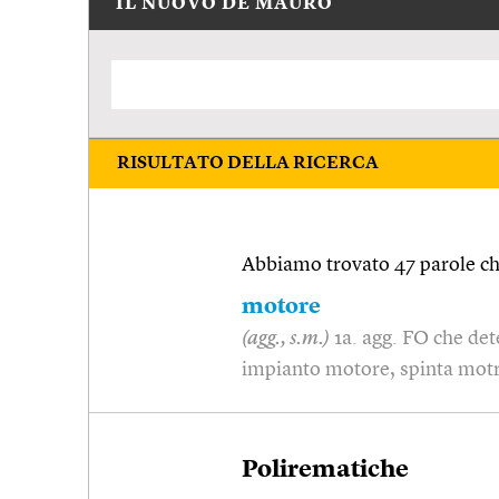
IL NUOVO DE MAURO
RISULTATO DELLA RICERCA
Abbiamo trovato 47 parole che
motore
(agg., s.m.)
1a. agg. FO che de
impianto motore, spinta motr
Polirematiche