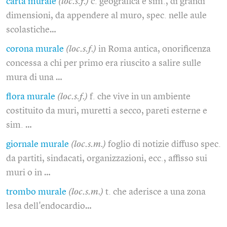
carta murale
(loc.s.f.)
c. geografica e sim., di grandi
dimensioni, da appendere al muro, spec. nelle aule
scolastiche…
corona murale
(loc.s.f.)
in Roma antica, onorificenza
concessa a chi per primo era riuscito a salire sulle
mura di una …
flora murale
(loc.s.f.)
f. che vive in un ambiente
costituito da muri, muretti a secco, pareti esterne e
sim. …
giornale murale
(loc.s.m.)
foglio di notizie diffuso spec.
da partiti, sindacati, organizzazioni, ecc., affisso sui
muri o in …
trombo murale
(loc.s.m.)
t. che aderisce a una zona
lesa dell'endocardio…