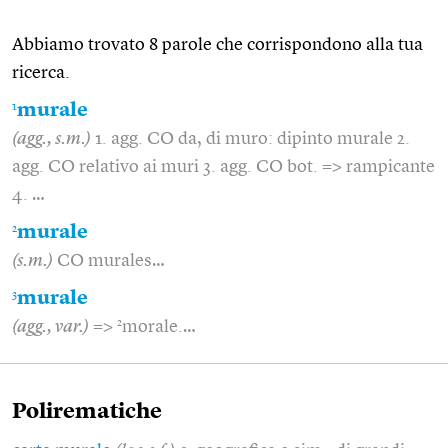
Abbiamo trovato 8 parole che corrispondono alla tua
ricerca.
1
murale
(agg., s.m.)
1. agg. CO da, di muro: dipinto murale 2.
agg. CO relativo ai muri 3. agg. CO bot. => rampicante
4. …
2
murale
(s.m.)
CO murales…
3
murale
2
(agg., var.)
=>
morale.…
Polirematiche