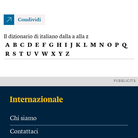
Condividi
Il dizionario di italiano dalla a alla z
A
B
C
D
E
F
G
H
I
J
K
L
M
N
O
P
Q
R
S
T
U
V
W
X
Y
Z
PUBBLICITÀ
Chi siamo
Contattaci