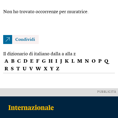
Non ho trovato occorrenze per muratrice.
Condividi
Il dizionario di italiano dalla a alla z
A
B
C
D
E
F
G
H
I
J
K
L
M
N
O
P
Q
R
S
T
U
V
W
X
Y
Z
PUBBLICITÀ