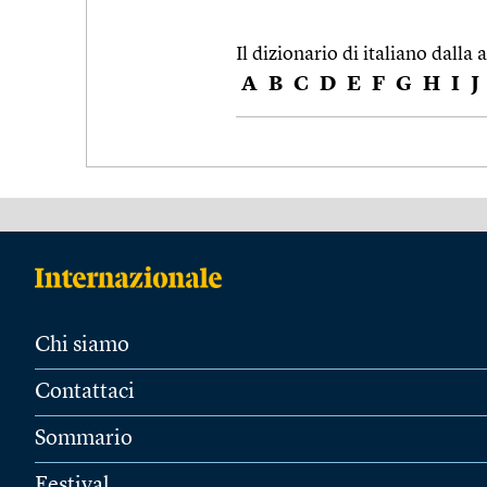
Il dizionario di italiano dalla a
A
B
C
D
E
F
G
H
I
J
Chi siamo
Contattaci
Sommario
Festival