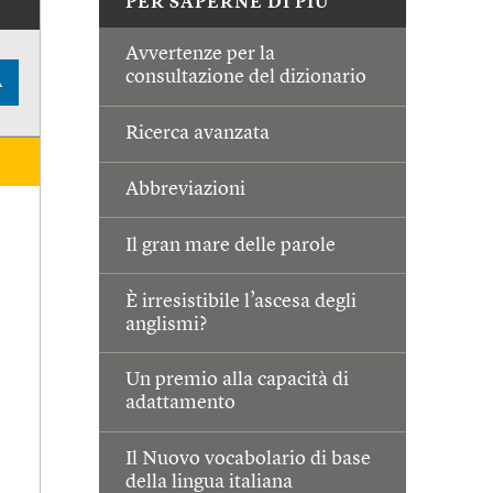
PER SAPERNE DI PIÙ
Avvertenze per la
consultazione del dizionario
A
Ricerca avanzata
Abbreviazioni
Il gran mare delle parole
È irresistibile l’ascesa degli
anglismi?
Un premio alla capacità di
adattamento
Il Nuovo vocabolario di base
della lingua italiana