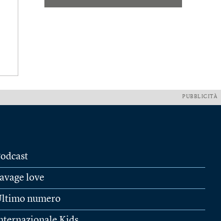
PUBBLICITÀ
odcast
avage love
ltimo numero
nternazionale Kids