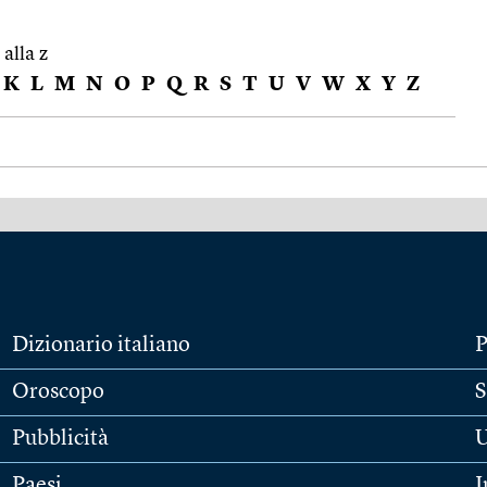
 alla z
K
L
M
N
O
P
Q
R
S
T
U
V
W
X
Y
Z
Dizionario italiano
P
Oroscopo
S
Pubblicità
U
Paesi
I