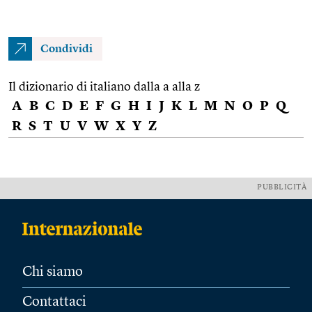
Condividi
Il dizionario di italiano dalla a alla z
A
B
C
D
E
F
G
H
I
J
K
L
M
N
O
P
Q
R
S
T
U
V
W
X
Y
Z
PUBBLICITÀ
Chi siamo
Contattaci