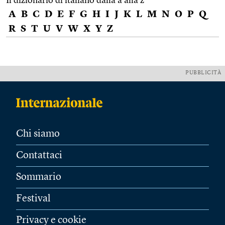
Il dizionario di italiano dalla a alla z
A
B
C
D
E
F
G
H
I
J
K
L
M
N
O
P
Q
R
S
T
U
V
W
X
Y
Z
PUBBLICITÀ
Chi siamo
Contattaci
Sommario
Festival
Privacy e cookie