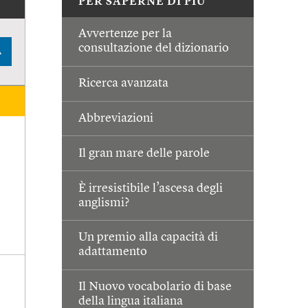
PER SAPERNE DI PIÙ
Avvertenze per la
consultazione del dizionario
A
Ricerca avanzata
Abbreviazioni
Il gran mare delle parole
È irresistibile l’ascesa degli
anglismi?
Un premio alla capacità di
adattamento
Il Nuovo vocabolario di base
della lingua italiana