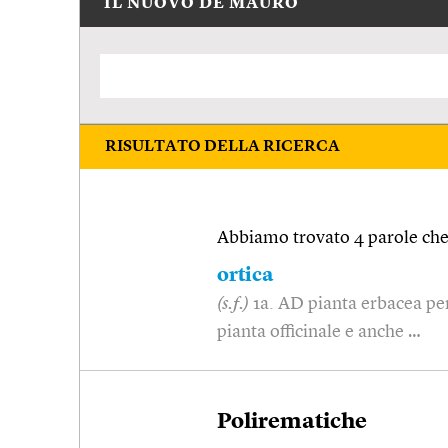
IL NUOVO DE MAURO
RISULTATO DELLA RICERCA
Abbiamo trovato 4 parole che 
ortica
(s.f.)
1a. AD pianta erbacea per
pianta officinale e anche …
Polirematiche