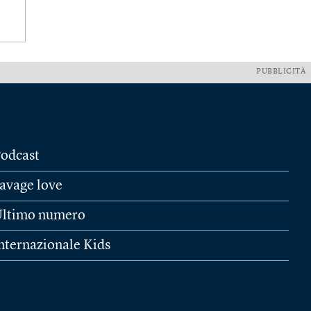
PUBBLICITÀ
odcast
avage love
ltimo numero
nternazionale Kids