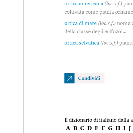
ortica americana
(loc.s.f.)
pia
coltivata come pianta ornam
ortica di mare
(loc.s.f.)
nome c
della classe degli Scifozoi…
ortica selvatica
(loc.s.f.)
pianta
Condividi
Il dizionario di italiano dalla a
A
B
C
D
E
F
G
H
I
J