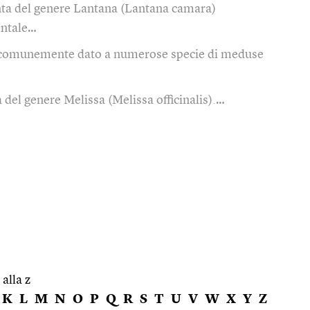
nta del genere Lantana (Lantana camara)
entale…
omunemente dato a numerose specie di meduse
 del genere Melissa (Melissa officinalis).…
 alla z
K
L
M
N
O
P
Q
R
S
T
U
V
W
X
Y
Z