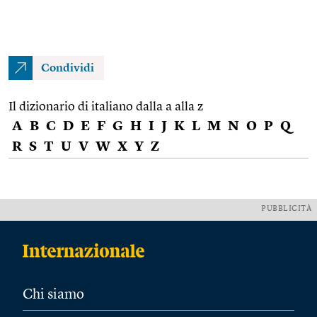
Condividi
Il dizionario di italiano dalla a alla z
A
B
C
D
E
F
G
H
I
J
K
L
M
N
O
P
Q
R
S
T
U
V
W
X
Y
Z
PUBBLICITÀ
Chi siamo