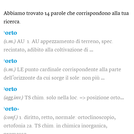
Abbiamo trovato 14 parole che corrispondono alla tua
ricerca.
1
orto
(s.m.)
AU 1. AU appezzamento di terreno, spec.
recintato, adibito alla coltivazione di …
2
orto
(s.m.)
LE punto cardinale corrispondente alla parte
dell’orizzonte da cui sorge il sole: non più …
3
orto
(agg.inv.)
TS chim. solo nella loc. => posizione orto…
1
orto-
(conf.)
1. diritto, retto, normale: ortoclinoscopio,
ortofonia 2a. TS chim. in chimica inorganica,