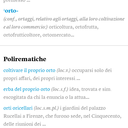
premesso …
2
orto-
(conf., ortaggi, relativo agli ortaggi, alla loro coltivazione
e al loro commercio:)
orticoltura, ortofrutta,
ortofrutticoltore, ortomercato…
Polirematiche
coltivare il proprio orto
(loc.v.)
occuparsi solo dei
propri affari, dei propri interessi.…
erba del proprio orto
(loc.s.f.)
idea, trovata e sim.
escogitata da chi la enuncia o la attua…
orti oricellari
(loc.s.m.pl.)
i giardini del palazzo
Rucellai a Firenze, che furono sede, nel Cinquecento,
delle riunioni dei …