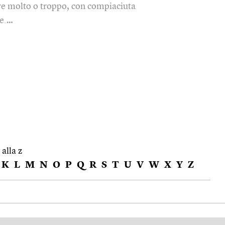
re molto o troppo, con compiaciuta
ce.…
 alla z
K
L
M
N
O
P
Q
R
S
T
U
V
W
X
Y
Z