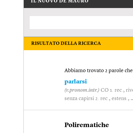
IL NUOVO DE MAURO
RISULTATO DELLA RICERCA
Abbiamo trovato 2 parole che 
parlarsi
(v.pronom.intr.)
CO 1. rec., ri
senza capirsi 2. rec., estens., 
Polirematiche