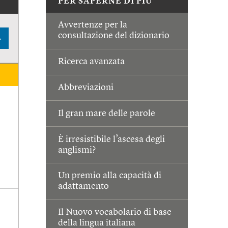
PER SAPERNE DI PIÙ
Avvertenze per la
consultazione del dizionario
A
Ricerca avanzata
Abbreviazioni
Il gran mare delle parole
È irresistibile l’ascesa degli
anglismi?
Un premio alla capacità di
adattamento
Il Nuovo vocabolario di base
della lingua italiana