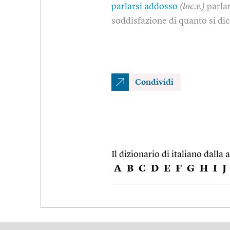
parlarsi addosso
(loc.v.)
parla
soddisfazione di quanto si di
Condividi
Il dizionario di italiano dalla a
A
B
C
D
E
F
G
H
I
J