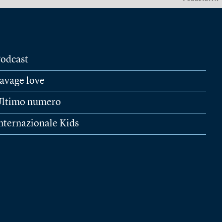
odcast
avage love
ltimo numero
nternazionale Kids