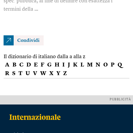
spec. pubblica, al fine di definire con esattezza i
termini della …
Condividi
Il dizionario di italiano dalla a alla z
A
B
C
D
E
F
G
H
I
J
K
L
M
N
O
P
Q
R
S
T
U
V
W
X
Y
Z
PUBBLICITÀ