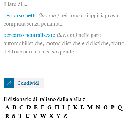
il lato di …
percorso netto
(loc.s.m.)
nei concorsi ippici, prova
compiuta senza penalità…
percorso neutralizzato
(loc.s.m.)
nelle gare
automobilistiche, motociclistiche e ciclistiche, tratto
del tracciato in cui si sospende …
Condividi
Il dizionario di italiano dalla a alla z
A
B
C
D
E
F
G
H
I
J
K
L
M
N
O
P
Q
R
S
T
U
V
W
X
Y
Z