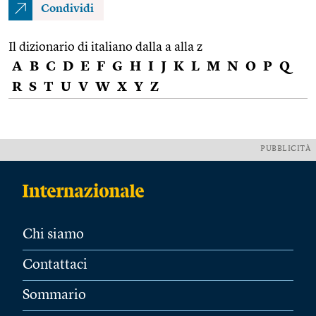
Condividi
Il dizionario di italiano dalla a alla z
A
B
C
D
E
F
G
H
I
J
K
L
M
N
O
P
Q
R
S
T
U
V
W
X
Y
Z
PUBBLICITÀ
Chi siamo
Contattaci
Sommario