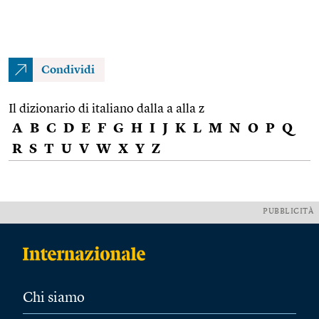
Condividi
Il dizionario di italiano dalla a alla z
A
B
C
D
E
F
G
H
I
J
K
L
M
N
O
P
Q
R
S
T
U
V
W
X
Y
Z
PUBBLICITÀ
Chi siamo