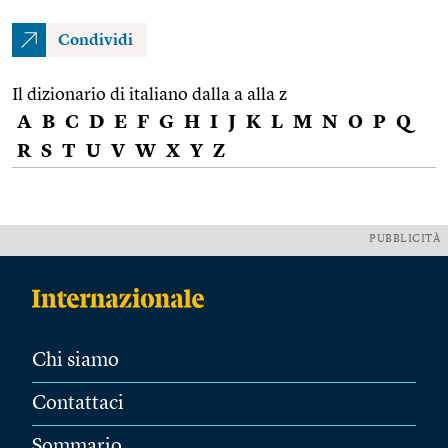
Condividi
Il dizionario di italiano dalla a alla z
A
B
C
D
E
F
G
H
I
J
K
L
M
N
O
P
Q
R
S
T
U
V
W
X
Y
Z
PUBBLICITÀ
Chi siamo
Contattaci
Sommario