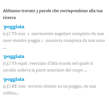
Abbiamo trovato 3 parole che corrispondono alla tua
ricerca.
1
poggiata
(s.f.)
TS mar. 1. movimento angolare compiuto da una
nave mentre poggia 2. manovra compiuta da una nave
…
2
poggiata
(s.f.)
TS equit. esercizio d’alta scuola nel quale il
cavallo solleva la parte anteriore del corpo …
3
poggiata
(s.f.)
RE tosc. terreno situato su un poggio, su una
collina…