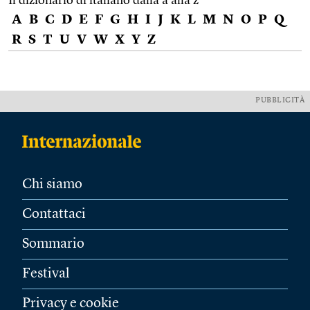
Il dizionario di italiano dalla a alla z
A
B
C
D
E
F
G
H
I
J
K
L
M
N
O
P
Q
R
S
T
U
V
W
X
Y
Z
PUBBLICITÀ
Chi siamo
Contattaci
Sommario
Festival
Privacy e cookie