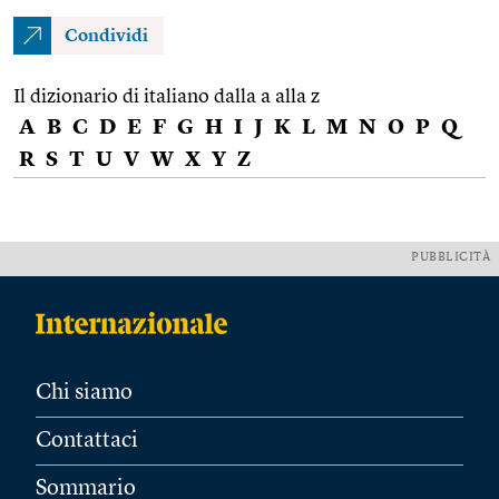
Condividi
Il dizionario di italiano dalla a alla z
A
B
C
D
E
F
G
H
I
J
K
L
M
N
O
P
Q
R
S
T
U
V
W
X
Y
Z
PUBBLICITÀ
Chi siamo
Contattaci
Sommario