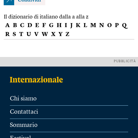
Condividi
Il dizionario di italiano dalla a alla z
A
B
C
D
E
F
G
H
I
J
K
L
M
N
O
P
Q
R
S
T
U
V
W
X
Y
Z
PUBBLICITÀ
Chi siamo
Contattaci
Sommario