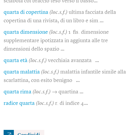
sciabola col braccio teso verso il basso…
quarta di copertina
(loc.s.f.)
ultima facciata della
copertina di una rivista, di un libro e sim.…
quarta dimensione
(loc.s.f.)
1 fis. dimensione
supplementare ipotizzata in aggiunta alle tre
dimensioni dello spazio …
quarta età
(loc.s.f.)
vecchiaia avanzata …
quarta malattia
(loc.s.f.)
malattia infantile simile alla
scarlattina, con esito benigno …
quarta rima
(loc.s.f.)
→ quartina …
radice quarta
(loc.s.f.)
r. di indice 4…