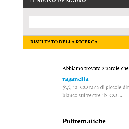
IL NUOVO DE MAURO
RISULTATO DELLA RICERCA
Abbiamo trovato 2 parole che 
raganella
(s.f.)
1a. CO rana di piccole di
bianco sul ventre 1b. CO …
Polirematiche