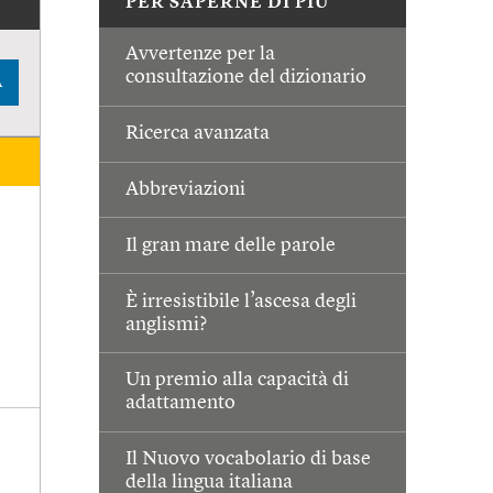
PER SAPERNE DI PIÙ
Avvertenze per la
consultazione del dizionario
A
Ricerca avanzata
Abbreviazioni
Il gran mare delle parole
È irresistibile l’ascesa degli
anglismi?
Un premio alla capacità di
adattamento
Il Nuovo vocabolario di base
della lingua italiana