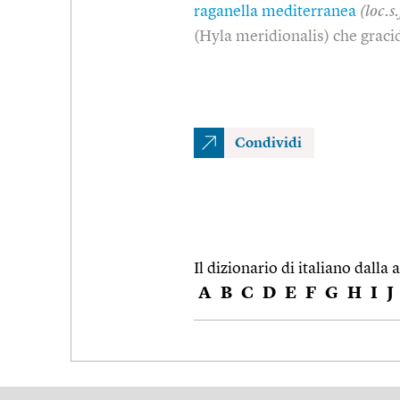
raganella mediterranea
(loc.s.
(Hyla meridionalis) che graci
Condividi
Il dizionario di italiano dalla a
A
B
C
D
E
F
G
H
I
J