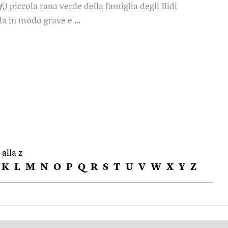
f.)
piccola rana verde della famiglia degli Ilidi
da in modo grave e …
 alla z
K
L
M
N
O
P
Q
R
S
T
U
V
W
X
Y
Z