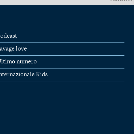
odcast
avage love
ltimo numero
nternazionale Kids