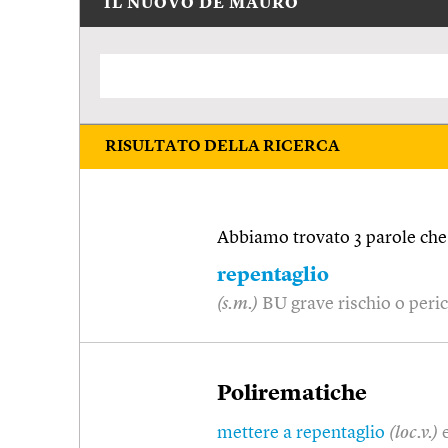
IL NUOVO DE MAURO
RISULTATO DELLA RICERCA
Abbiamo trovato 3 parole che 
repentaglio
(s.m.)
BU grave rischio o peri
Polirematiche
mettere a repentaglio
(loc.v.)