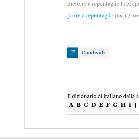
mettere a repentaglio la prop
porre a repentaglio
(loc.v.)
met
Condividi
Il dizionario di italiano dalla a
A
B
C
D
E
F
G
H
I
J