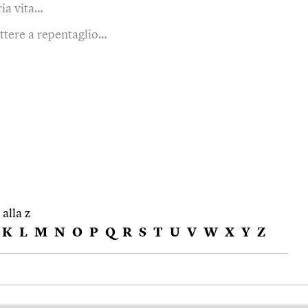
ria vita…
tere a repentaglio…
 alla z
K
L
M
N
O
P
Q
R
S
T
U
V
W
X
Y
Z