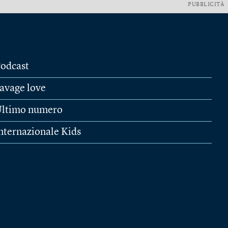
PUBBLICITÀ
odcast
avage love
ltimo numero
nternazionale Kids