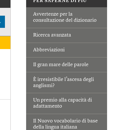
PER SAPERNE DI PIÙ
Avvertenze per la
consultazione del dizionario
A
Ricerca avanzata
Abbreviazioni
Il gran mare delle parole
È irresistibile l’ascesa degli
anglismi?
Un premio alla capacità di
adattamento
Il Nuovo vocabolario di base
della lingua italiana