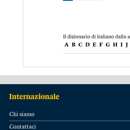
Il dizionario di italiano dalla a
A
B
C
D
E
F
G
H
I
J
Chi siamo
Contattaci