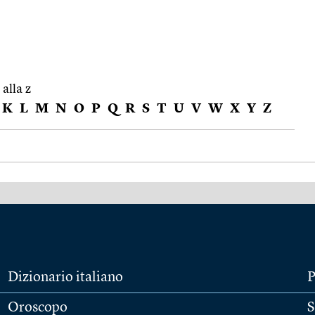
 alla z
K
L
M
N
O
P
Q
R
S
T
U
V
W
X
Y
Z
Dizionario italiano
P
Oroscopo
S