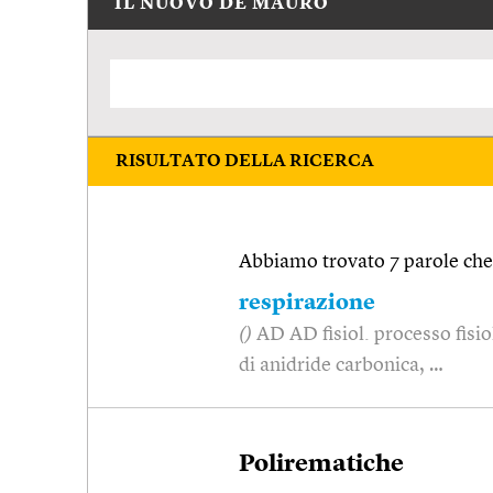
IL NUOVO DE MAURO
RISULTATO DELLA RICERCA
Abbiamo trovato 7 parole che 
respirazione
()
AD AD fisiol. processo fisi
di anidride carbonica, …
Polirematiche