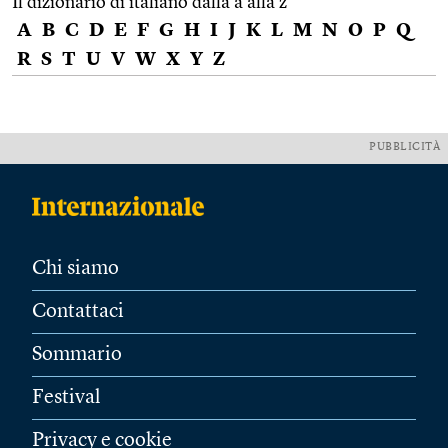
Il dizionario di italiano dalla a alla z
A
B
C
D
E
F
G
H
I
J
K
L
M
N
O
P
Q
R
S
T
U
V
W
X
Y
Z
PUBBLICITÀ
Chi siamo
Contattaci
Sommario
Festival
Privacy e cookie