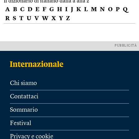
Il dizionario di italiano dalla a alla z
A
B
C
D
E
F
G
H
I
J
K
L
M
N
O
P
Q
R
S
T
U
V
W
X
Y
Z
PUBBLICITÀ
Chi siamo
Contattaci
Sommario
Festival
Privacy e cookie