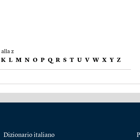
 alla z
K
L
M
N
O
P
Q
R
S
T
U
V
W
X
Y
Z
Dizionario italiano
P