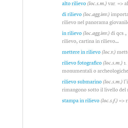
alto rilievo
(loc.s.m.)
var. => a
di rilievo
(loc.agg.inv.)
importan
rilievo nel panorama giovanile
in rilievo
(loc.agg.inv.)
di qcs.,
rilievo, cartina in rilievo…
mettere in rilievo
(loc.v.)
mett
rilievo fotografico
(loc.s.m.)
1.
monumentali o archeologiche 
rilievo submarino
(loc.s.m.)
l
rimangono sotto il livello de
stampa in rilievo
(loc.s.f.)
=> r