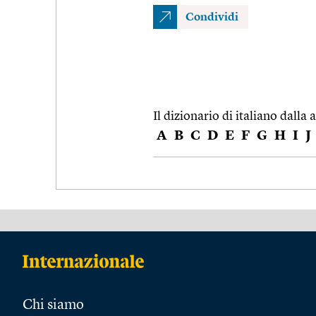
Condividi
Il dizionario di italiano dalla a
A
B
C
D
E
F
G
H
I
J
Chi siamo