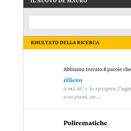
IL NUOVO DE MAURO
RISULTATO DELLA RICERCA
Abbiamo trovato 8 parole che 
rilievo
(s.m.)
AU 1. lo sporgere, l’agge
a un piano, un …
Polirematiche