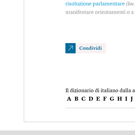
risoluzione parlamentare
(loc.
manifestare orientamenti o a d
Condividi
Il dizionario di italiano dalla a
A
B
C
D
E
F
G
H
I
J