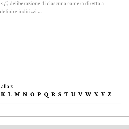
s.f.)
deliberazione di ciascuna camera diretta a
efinire indirizzi.…
 alla z
K
L
M
N
O
P
Q
R
S
T
U
V
W
X
Y
Z