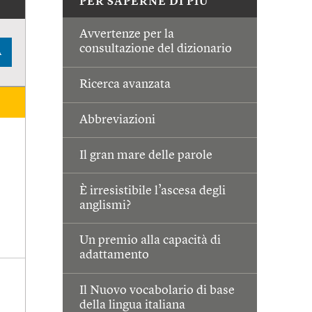
PER SAPERNE DI PIÙ
Avvertenze per la
consultazione del dizionario
A
Ricerca avanzata
Abbreviazioni
Il gran mare delle parole
È irresistibile l’ascesa degli
anglismi?
Un premio alla capacità di
adattamento
Il Nuovo vocabolario di base
della lingua italiana