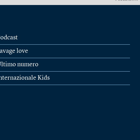
odcast
avage love
ltimo numero
nternazionale Kids