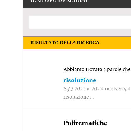
IL NUOVO DE MAURO
RISULTATO DELLA RICERCA
Abbiamo trovato 2 parole che 
risoluzione
(s.f.)
AU 1a. AU il risolvere, il 
risoluzione …
Polirematiche