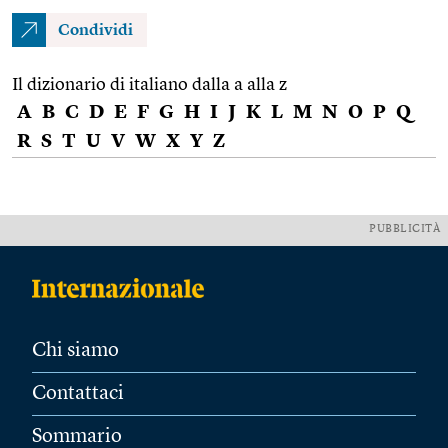
Condividi
Il dizionario di italiano dalla a alla z
A
B
C
D
E
F
G
H
I
J
K
L
M
N
O
P
Q
R
S
T
U
V
W
X
Y
Z
PUBBLICITÀ
Chi siamo
Contattaci
Sommario