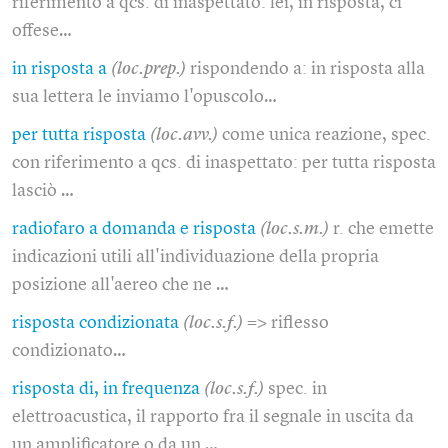
riferimento a qcs. di inaspettato: lei, in risposta, ci
offese…
in risposta a
(loc.prep.)
rispondendo a: in risposta alla
sua lettera le inviamo l'opuscolo…
per tutta risposta
(loc.avv.)
come unica reazione, spec.
con riferimento a qcs. di inaspettato: per tutta risposta
lasciò …
radiofaro a domanda e risposta
(loc.s.m.)
r. che emette
indicazioni utili all'individuazione della propria
posizione all'aereo che ne …
risposta condizionata
(loc.s.f.)
=> riflesso
condizionato…
risposta di, in frequenza
(loc.s.f.)
spec. in
elettroacustica, il rapporto fra il segnale in uscita da
un amplificatore o da un …