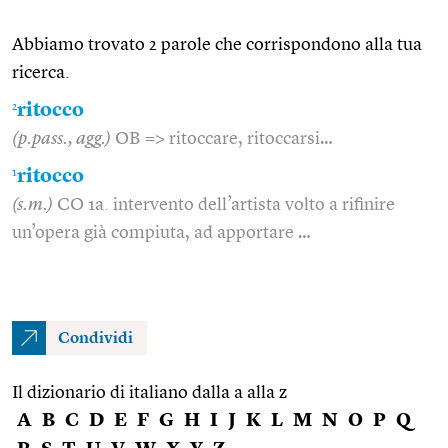
Abbiamo trovato 2 parole che corrispondono alla tua
ricerca.
2
ritocco
(p.pass., agg.)
OB => ritoccare, ritoccarsi…
1
ritocco
(s.m.)
CO 1a. intervento dell’artista volto a rifinire
un’opera già compiuta, ad apportare …
Condividi
Il dizionario di italiano dalla a alla z
A
B
C
D
E
F
G
H
I
J
K
L
M
N
O
P
Q