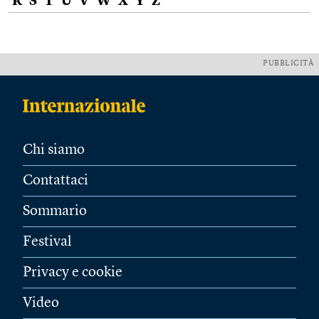
R
S
T
U
V
W
X
Y
Z
PUBBLICITÀ
Chi siamo
Contattaci
Sommario
Festival
Privacy e cookie
Video