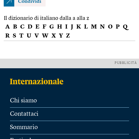
Condividi
Il dizionario di italiano dalla a alla z
A
B
C
D
E
F
G
H
I
J
K
L
M
N
O
P
Q
R
S
T
U
V
W
X
Y
Z
PUBBLICITÀ
Chi siamo
Contattaci
Sommario